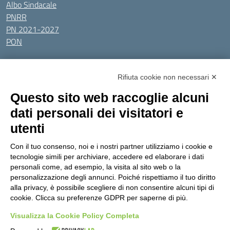
Albo Sindacale
PNRR
PN 2021-2027
PON
Tutti gli argomenti
Rifiuta cookie non necessari ✕
Amministrazione Trasparente
Albo online
Privacy Policy
Questo sito web raccoglie alcuni
Dichiarazione di accessibilità
Obiettivi di accessibilità
dati personali dei visitatori e
Seguici su:
utenti
Con il tuo consenso, noi e i nostri partner utilizziamo i cookie e
Indirizzo:
Via Gaetano Donizetti 30, Collegno
tecnologie simili per archiviare, accedere ed elaborare i dati
Centralino:
0114053925
Email:
toic8cg002@istruzione.it
personali come, ad esempio, la visita al sito web o la
Posta elettronica certificata (PEC):
toic8cg002@pec.istruzione.it
personalizzazione degli annunci. Poiché rispettiamo il tuo diritto
alla privacy, è possibile scegliere di non consentire alcuni tipi di
Codice fiscale: 95641450010
cookie. Clicca su preferenze GDPR per saperne di più.
Codice meccanografico:
toic8cg002
Visualizza la Cookie Policy Completa
Codice Indice delle Pubbliche Amministrazioni (IPA): D0ZZDV0V
Codice unico di fatturazione (CUF): FJDH3Z