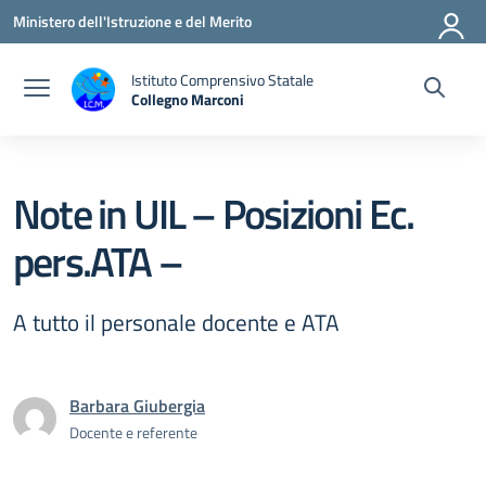
Vai ai contenuti
Vai al menu di navigazione
Vai al footer
Ministero dell'Istruzione e del Merito
Istituto Comprensivo Statale
Collegno Marconi
Note in UIL – Posizioni Ec.
pers.ATA –
A tutto il personale docente e ATA
Barbara Giubergia
Docente e referente