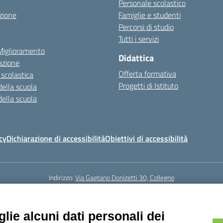
Personale scolastico
zione
Famiglie e studenti
Percorsi di studio
Tutti i servizi
 Miglioramento
Didattica
azione
Offerta formativa
 scolastica
Progetti di Istituto
della scuola
della scuola
cy
Dichiarazione di accessibilità
Obiettivi di accessibilità
Indirizzo:
Via Gaetano Donizetti 30, Collegno
5
Email:
toic8cg002@istruzione.it
Posta elettronica certificata (PEC):
toic8
Codice fiscale: 95641450010
lie alcuni dati personali dei
Codice meccanografico:
toic8cg002