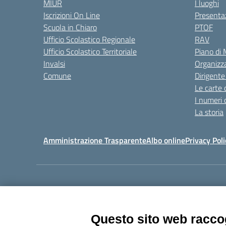
MIUR
I luoghi
Iscrizioni On Line
Presenta
Scuola in Chiaro
PTOF
Ufficio Scolastico Regionale
RAV
Ufficio Scolastico Territoriale
Piano di
Invalsi
Organizz
Comune
Dirigente
Le carte 
I numeri 
La storia
Amministrazione Trasparente
Albo online
Privacy Poli
Centralino:
011405392
Questo sito web raccog