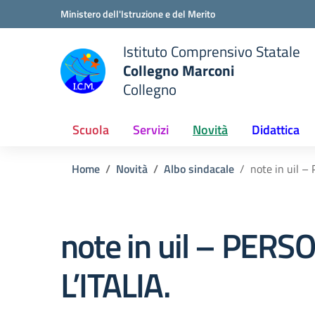
Vai ai contenuti
Vai al menu di navigazione
Vai al footer
Ministero dell'Istruzione e del Merito
Istituto Comprensivo Statale
Collegno Marconi
Collegno
Scuola
Servizi
Novità
Didattica
Home
Novità
Albo sindacale
note in uil 
note in uil – PE
L’ITALIA.