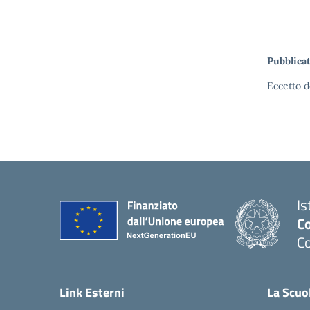
Pubblicat
Eccetto d
Is
C
C
Link Esterni
La Scuo