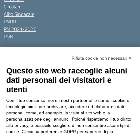
Circolari
Albo Sindacale
PNRR
PN 2021-2027
PON
Tutti gli argomenti
Rifiuta cookie non necessari ✕
Amministrazione Trasparente
Albo online
Privacy Policy
Questo sito web raccoglie alcuni
Dichiarazione di accessibilità
Obiettivi di accessibilità
dati personali dei visitatori e
Seguici su:
utenti
Con il tuo consenso, noi e i nostri partner utilizziamo i cookie e
Indirizzo:
Via Gaetano Donizetti 30, Collegno
tecnologie simili per archiviare, accedere ed elaborare i dati
Centralino:
0114053925
Email:
toic8cg002@istruzione.it
personali come, ad esempio, la visita al sito web o la
Posta elettronica certificata (PEC):
toic8cg002@pec.istruzione.it
personalizzazione degli annunci. Poiché rispettiamo il tuo diritto
alla privacy, è possibile scegliere di non consentire alcuni tipi di
Codice fiscale: 95641450010
cookie. Clicca su preferenze GDPR per saperne di più.
Codice meccanografico:
toic8cg002