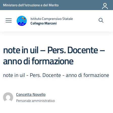
Vai ai contenuti
Vai al menu di navigazione
Vai al footer
Ministero dell'Istruzione e del Merito
Istituto Comprensivo Statale
Collegno Marconi
note in uil – Pers. Docente –
anno di formazione
note in uil - Pers. Docente - anno di formazione
Concetta Novello
Personale amministrativo