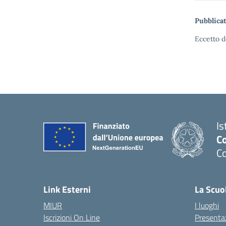
Pubblicat
Eccetto d
Is
C
C
Link Esterni
La Scuo
MIUR
I luoghi
Iscrizioni On Line
Presenta