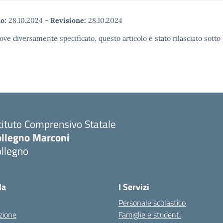
o:
28.10.2024
-
Revisione:
28.10.2024
ove diversamente specificato, questo articolo è stato rilasciato sott
tituto Comprensivo Statale
ollegno Marconi
ollegno
la
I Servizi
Personale scolastico
zione
Famiglie e studenti