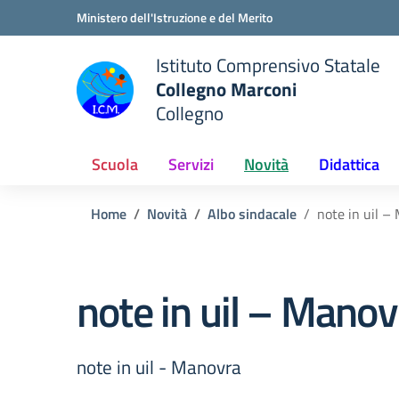
Vai ai contenuti
Vai al menu di navigazione
Vai al footer
Ministero dell'Istruzione e del Merito
Istituto Comprensivo Statale
Collegno Marconi
Collegno
Scuola
Servizi
Novità
Didattica
Home
Novità
Albo sindacale
note in uil –
note in uil – Manov
note in uil - Manovra