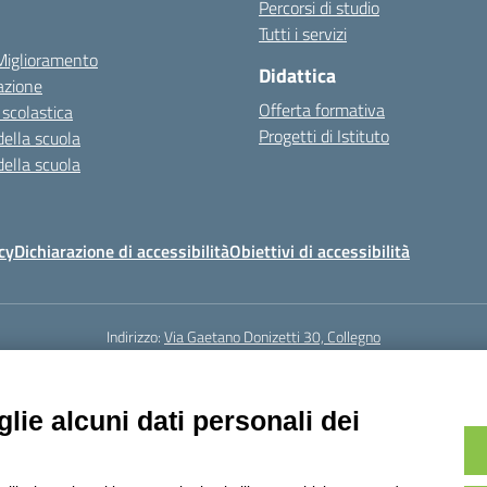
Percorsi di studio
Tutti i servizi
 Miglioramento
Didattica
azione
Offerta formativa
 scolastica
Progetti di Istituto
della scuola
della scuola
cy
Dichiarazione di accessibilità
Obiettivi di accessibilità
Indirizzo:
Via Gaetano Donizetti 30, Collegno
5
Email:
toic8cg002@istruzione.it
Posta elettronica certificata (PEC):
toic8
Codice fiscale: 95641450010
lie alcuni dati personali dei
Codice meccanografico:
toic8cg002
Codice Indice delle Pubbliche Amministrazioni (IPA): D0ZZDV0V
Codice unico di fatturazione (CUF): FJDH3Z