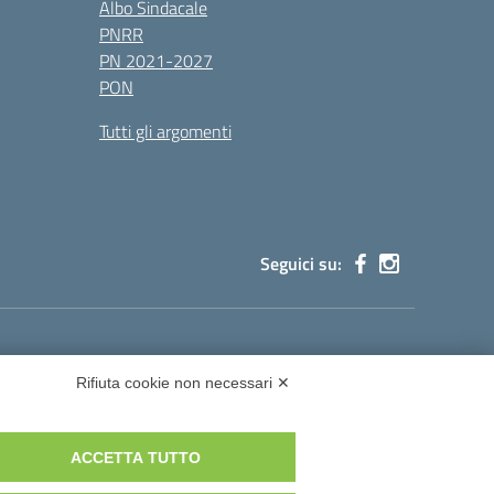
Albo Sindacale
PNRR
PN 2021-2027
PON
Tutti gli argomenti
Seguici su:
cg002@pec.istruzione.it
Rifiuta cookie non necessari ✕
ACCETTA TUTTO