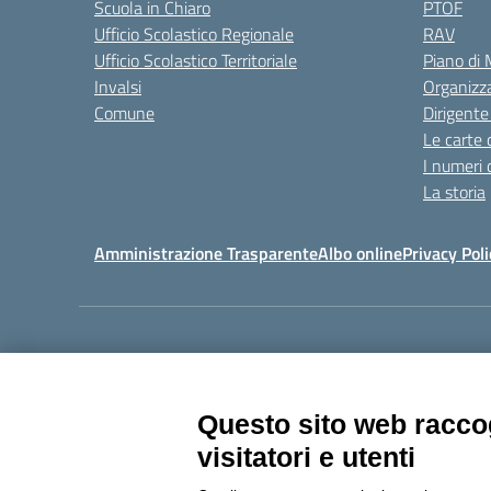
Scuola in Chiaro
PTOF
Ufficio Scolastico Regionale
RAV
Ufficio Scolastico Territoriale
Piano di
Invalsi
Organizz
Comune
Dirigente
Le carte 
I numeri 
La storia
Amministrazione Trasparente
Albo online
Privacy Poli
Centralino:
011405392
Questo sito web raccog
visitatori e utenti