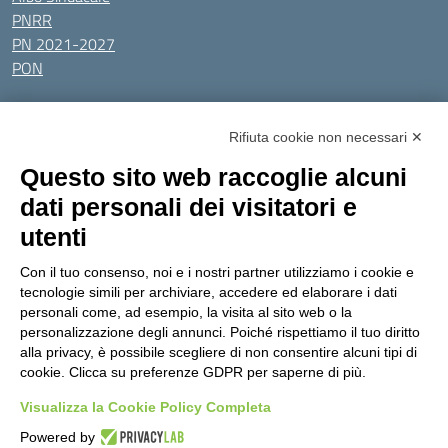
PNRR
PN 2021-2027
PON
Tutti gli argomenti
Rifiuta cookie non necessari ✕
Amministrazione Trasparente
Albo online
Privacy Policy
Questo sito web raccoglie alcuni
Dichiarazione di accessibilità
Obiettivi di accessibilità
dati personali dei visitatori e
Seguici su:
utenti
Con il tuo consenso, noi e i nostri partner utilizziamo i cookie e
Indirizzo:
Via Gaetano Donizetti 30, Collegno
tecnologie simili per archiviare, accedere ed elaborare i dati
Centralino:
0114053925
Email:
toic8cg002@istruzione.it
personali come, ad esempio, la visita al sito web o la
Posta elettronica certificata (PEC):
toic8cg002@pec.istruzione.it
personalizzazione degli annunci. Poiché rispettiamo il tuo diritto
alla privacy, è possibile scegliere di non consentire alcuni tipi di
Codice fiscale: 95641450010
cookie. Clicca su preferenze GDPR per saperne di più.
Codice meccanografico:
toic8cg002
Visualizza la Cookie Policy Completa
Codice Indice delle Pubbliche Amministrazioni (IPA): D0ZZDV0V
Codice unico di fatturazione (CUF): FJDH3Z
Powered by