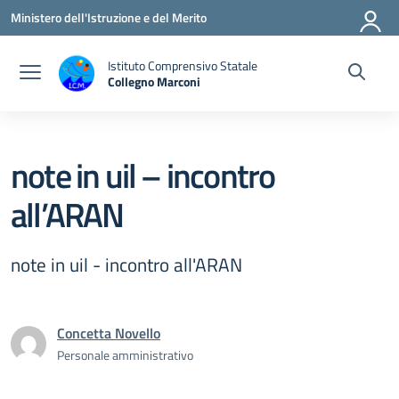
Vai ai contenuti
Vai al menu di navigazione
Vai al footer
Ministero dell'Istruzione e del Merito
Istituto Comprensivo Statale
Collegno Marconi
note in uil – incontro
all’ARAN
note in uil - incontro all'ARAN
Concetta Novello
Personale amministrativo