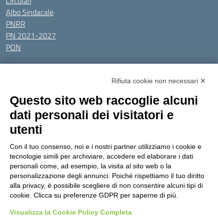
Circolari
Albo Sindacale
PNRR
PN 2021-2027
PON
Tutti gli argomenti
Rifiuta cookie non necessari ✕
Amministrazione Trasparente
Albo online
Privacy Policy
Questo sito web raccoglie alcuni
Dichiarazione di accessibilità
Obiettivi di accessibilità
dati personali dei visitatori e
Seguici su:
utenti
Con il tuo consenso, noi e i nostri partner utilizziamo i cookie e
Indirizzo:
Via Gaetano Donizetti 30, Collegno
tecnologie simili per archiviare, accedere ed elaborare i dati
Centralino:
0114053925
Email:
toic8cg002@istruzione.it
personali come, ad esempio, la visita al sito web o la
Posta elettronica certificata (PEC):
toic8cg002@pec.istruzione.it
personalizzazione degli annunci. Poiché rispettiamo il tuo diritto
alla privacy, è possibile scegliere di non consentire alcuni tipi di
Codice fiscale: 95641450010
cookie. Clicca su preferenze GDPR per saperne di più.
Codice meccanografico:
toic8cg002
Visualizza la Cookie Policy Completa
Codice Indice delle Pubbliche Amministrazioni (IPA): D0ZZDV0V