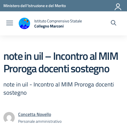
Vai ai contenuti
Vai al menu di navigazione
Vai al footer
Ministero dell'Istruzione e del Merito
Istituto Comprensivo Statale
Collegno Marconi
note in uil – Incontro al MIM
Proroga docenti sostegno
note in uil - Incontro al MIM Proroga docenti
sostegno
Concetta Novello
Personale amministrativo