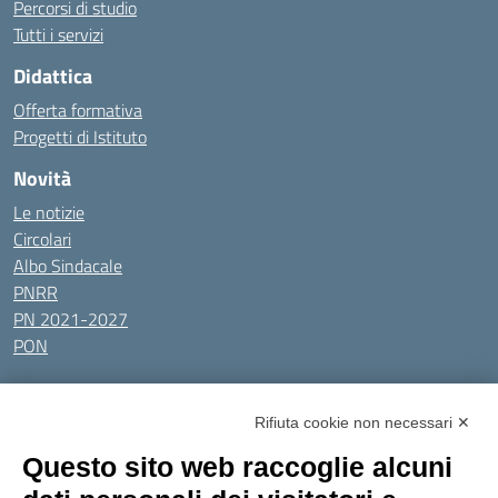
Percorsi di studio
Tutti i servizi
Didattica
Offerta formativa
Progetti di Istituto
Novità
Le notizie
Circolari
Albo Sindacale
PNRR
PN 2021-2027
PON
Tutti gli argomenti
Rifiuta cookie non necessari ✕
Amministrazione Trasparente
Albo online
Privacy Policy
Questo sito web raccoglie alcuni
Dichiarazione di accessibilità
Obiettivi di accessibilità