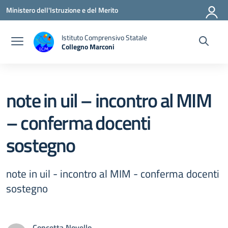
Vai ai contenuti
Vai al menu di navigazione
Vai al footer
Ministero dell'Istruzione e del Merito
Istituto Comprensivo Statale
Collegno Marconi
note in uil – incontro al MIM
– conferma docenti
sostegno
note in uil - incontro al MIM - conferma docenti
sostegno
Concetta Novello