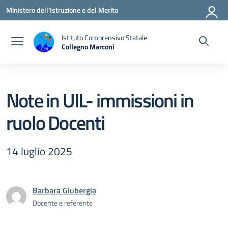
Vai ai contenuti
Vai al menu di navigazione
Vai al footer
Ministero dell'Istruzione e del Merito
Istituto Comprensivo Statale
Collegno Marconi
Note in UIL- immissioni in
ruolo Docenti
14 luglio 2025
Barbara Giubergia
Docente e referente