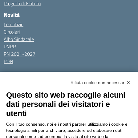
Progetti di Istituto
Novità
Le notizie
Circolari
Albo Sindacale
PNRR
PN 2021-2027
PON
Tutti gli argomenti
Rifiuta cookie non necessari ✕
Amministrazione Trasparente
Albo online
Privacy Policy
Questo sito web raccoglie alcuni
Dichiarazione di accessibilità
Obiettivi di accessibilità
dati personali dei visitatori e
Seguici su:
utenti
Con il tuo consenso, noi e i nostri partner utilizziamo i cookie e
Indirizzo:
Via Gaetano Donizetti 30, Collegno
tecnologie simili per archiviare, accedere ed elaborare i dati
Centralino:
0114053925
Email:
toic8cg002@istruzione.it
personali come, ad esempio, la visita al sito web o la