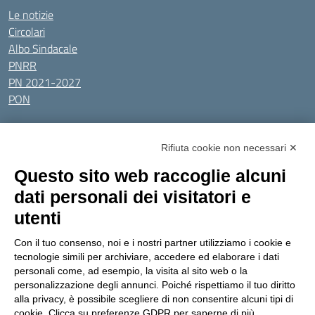
Le notizie
Circolari
Albo Sindacale
PNRR
PN 2021-2027
PON
Tutti gli argomenti
Rifiuta cookie non necessari ✕
Amministrazione Trasparente
Albo online
Privacy Policy
Questo sito web raccoglie alcuni
Dichiarazione di accessibilità
Obiettivi di accessibilità
dati personali dei visitatori e
Seguici su:
utenti
Con il tuo consenso, noi e i nostri partner utilizziamo i cookie e
Indirizzo:
Via Gaetano Donizetti 30, Collegno
tecnologie simili per archiviare, accedere ed elaborare i dati
Centralino:
0114053925
Email:
toic8cg002@istruzione.it
personali come, ad esempio, la visita al sito web o la
Posta elettronica certificata (PEC):
toic8cg002@pec.istruzione.it
personalizzazione degli annunci. Poiché rispettiamo il tuo diritto
alla privacy, è possibile scegliere di non consentire alcuni tipi di
Codice fiscale: 95641450010
cookie. Clicca su preferenze GDPR per saperne di più.