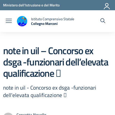
Vai ai contenuti
Vai al menu di navigazione
Vai al footer
Ministero dell'Istruzione e del Merito
Istituto Comprensivo Statale
Collegno Marconi
note in uil – Concorso ex
dsga -funzionari dell’elevata
qualificazione 
note in uil - Concorso ex dsga -funzionari
dell'elevata qualificazione 
Concetta Novello