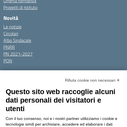
Offerta formativa
Progetti di Istituto
Novità
Le notizie
Circolari
Albo Sindacale
PNRR
PN 2021-2027
PON
Tutti gli argomenti
Rifiuta cookie non necessari ✕
Amministrazione Trasparente
Albo online
Privacy Policy
Questo sito web raccoglie alcuni
Dichiarazione di accessibilità
Obiettivi di accessibilità
dati personali dei visitatori e
Seguici su:
utenti
Con il tuo consenso, noi e i nostri partner utilizziamo i cookie e
Indirizzo:
Via Gaetano Donizetti 30, Collegno
tecnologie simili per archiviare, accedere ed elaborare i dati