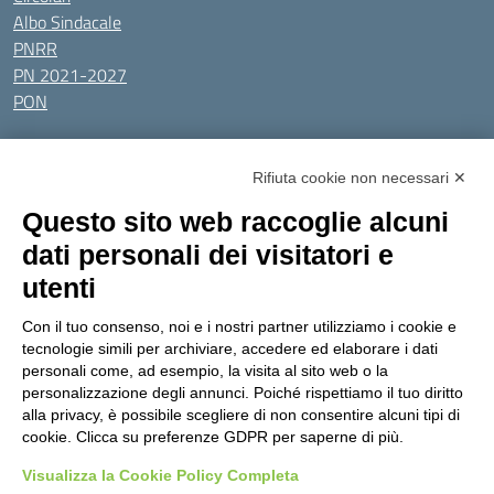
Albo Sindacale
PNRR
PN 2021-2027
PON
Tutti gli argomenti
Rifiuta cookie non necessari ✕
Amministrazione Trasparente
Albo online
Privacy Policy
Questo sito web raccoglie alcuni
Dichiarazione di accessibilità
Obiettivi di accessibilità
dati personali dei visitatori e
Seguici su:
utenti
Con il tuo consenso, noi e i nostri partner utilizziamo i cookie e
Indirizzo:
Via Gaetano Donizetti 30, Collegno
tecnologie simili per archiviare, accedere ed elaborare i dati
Centralino:
0114053925
Email:
toic8cg002@istruzione.it
personali come, ad esempio, la visita al sito web o la
Posta elettronica certificata (PEC):
toic8cg002@pec.istruzione.it
personalizzazione degli annunci. Poiché rispettiamo il tuo diritto
alla privacy, è possibile scegliere di non consentire alcuni tipi di
Codice fiscale: 95641450010
cookie. Clicca su preferenze GDPR per saperne di più.
Codice meccanografico:
toic8cg002
Visualizza la Cookie Policy Completa
Codice Indice delle Pubbliche Amministrazioni (IPA): D0ZZDV0V