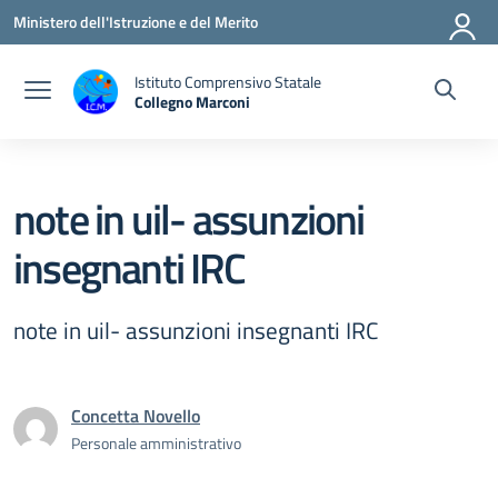
Vai ai contenuti
Vai al menu di navigazione
Vai al footer
Ministero dell'Istruzione e del Merito
Istituto Comprensivo Statale
Collegno Marconi
note in uil- assunzioni
insegnanti IRC
note in uil- assunzioni insegnanti IRC
Concetta Novello
Personale amministrativo