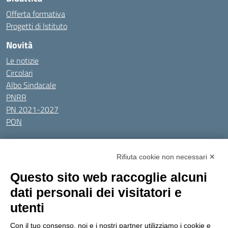
Offerta formativa
Progetti di Istituto
Novità
Le notizie
Circolari
Albo Sindacale
PNRR
PN 2021-2027
PON
Tutti gli argomenti
Rifiuta cookie non necessari ✕
Amministrazione Trasparente
Albo online
Privacy Policy
Questo sito web raccoglie alcuni
Dichiarazione di accessibilità
Obiettivi di accessibilità
dati personali dei visitatori e
Seguici su:
utenti
Con il tuo consenso, noi e i nostri partner utilizziamo i cookie e