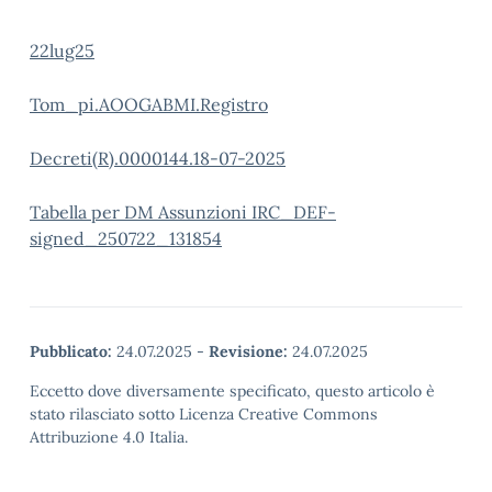
22lug25
To
m_pi.AOOGABMI.Registro
Decreti(R).0000144.18-07-2025
Tabella per DM Assunzioni IRC_DEF-
signed_250722_131854
Pubblicato:
24.07.2025
-
Revisione:
24.07.2025
Eccetto dove diversamente specificato, questo articolo è
stato rilasciato sotto Licenza Creative Commons
Attribuzione 4.0 Italia.