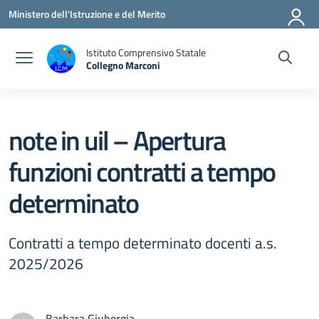
Vai ai contenuti
Vai al menu di navigazione
Vai al footer
Ministero dell'Istruzione e del Merito
Istituto Comprensivo Statale
Collegno Marconi
note in uil – Apertura
funzioni contratti a tempo
determinato
Contratti a tempo determinato docenti a.s.
2025/2026
Barbara Giubergia