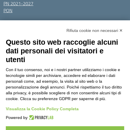
PN 2021-2027
PON
Tutti gli argomenti
Rifiuta cookie non necessari ✕
Amministrazione Trasparente
Albo online
Privacy Policy
Questo sito web raccoglie alcuni
Dichiarazione di accessibilità
Obiettivi di accessibilità
dati personali dei visitatori e
Seguici su:
utenti
Con il tuo consenso, noi e i nostri partner utilizziamo i cookie e
Indirizzo:
Via Gaetano Donizetti 30, Collegno
tecnologie simili per archiviare, accedere ed elaborare i dati
Centralino:
0114053925
Email:
toic8cg002@istruzione.it
personali come, ad esempio, la visita al sito web o la
Posta elettronica certificata (PEC):
toic8cg002@pec.istruzione.it
personalizzazione degli annunci. Poiché rispettiamo il tuo diritto
alla privacy, è possibile scegliere di non consentire alcuni tipi di
Codice fiscale: 95641450010
cookie. Clicca su preferenze GDPR per saperne di più.
Codice meccanografico:
toic8cg002
Visualizza la Cookie Policy Completa
Codice Indice delle Pubbliche Amministrazioni (IPA): D0ZZDV0V
Codice unico di fatturazione (CUF): FJDH3Z
Powered by
Copyright 2023 © ISTITUTO COMPRENSIVO "GUGLIELMO MARCONI" |