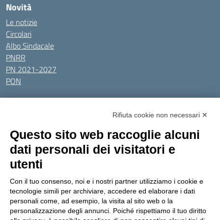
Novità
Le notizie
Circolari
Albo Sindacale
PNRR
PN 2021-2027
PON
Tutti gli argomenti
Rifiuta cookie non necessari ✕
Amministrazione Trasparente
Albo online
Privacy Policy
Questo sito web raccoglie alcuni
Dichiarazione di accessibilità
Obiettivi di accessibilità
dati personali dei visitatori e
Seguici su:
utenti
Con il tuo consenso, noi e i nostri partner utilizziamo i cookie e
Indirizzo:
Via Gaetano Donizetti 30, Collegno
tecnologie simili per archiviare, accedere ed elaborare i dati
Centralino:
0114053925
Email:
toic8cg002@istruzione.it
personali come, ad esempio, la visita al sito web o la
Posta elettronica certificata (PEC):
toic8cg002@pec.istruzione.it
personalizzazione degli annunci. Poiché rispettiamo il tuo diritto