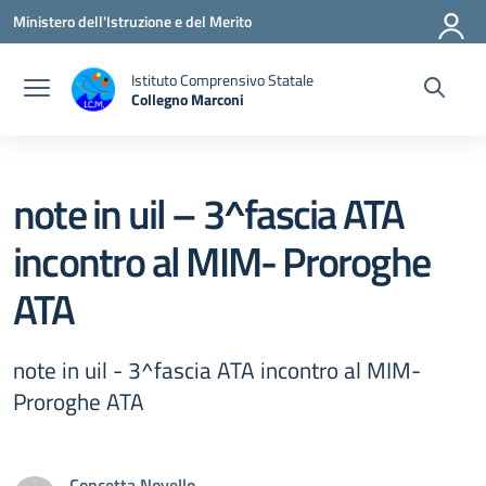
Vai ai contenuti
Vai al menu di navigazione
Vai al footer
Ministero dell'Istruzione e del Merito
Istituto Comprensivo Statale
Collegno Marconi
note in uil – 3^fascia ATA
incontro al MIM- Proroghe
ATA
note in uil - 3^fascia ATA incontro al MIM-
Proroghe ATA
Concetta Novello