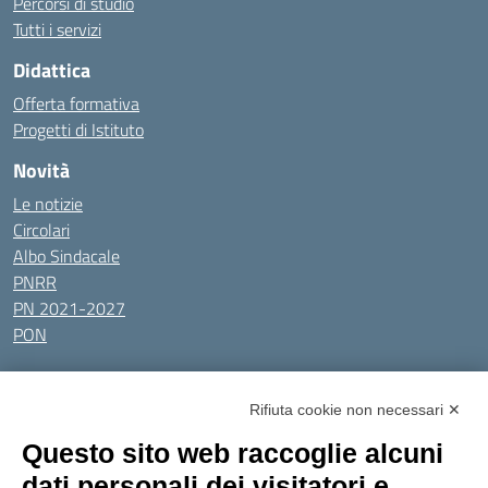
Percorsi di studio
Tutti i servizi
Didattica
Offerta formativa
Progetti di Istituto
Novità
Le notizie
Circolari
Albo Sindacale
PNRR
PN 2021-2027
PON
Tutti gli argomenti
Rifiuta cookie non necessari ✕
Amministrazione Trasparente
Albo online
Privacy Policy
Questo sito web raccoglie alcuni
Dichiarazione di accessibilità
Obiettivi di accessibilità
dati personali dei visitatori e