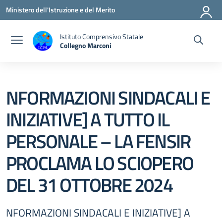
Vai ai contenuti
Vai al menu di navigazione
Vai al footer
Ministero dell'Istruzione e del Merito
Istituto Comprensivo Statale
Collegno Marconi
NFORMAZIONI SINDACALI E
INIZIATIVE] A TUTTO IL
PERSONALE – LA FENSIR
PROCLAMA LO SCIOPERO
DEL 31 OTTOBRE 2024
NFORMAZIONI SINDACALI E INIZIATIVE] A