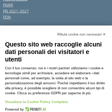
PNRR
PN 2021-2027
PON
Tutti gli argomenti
Rifiuta cookie non necessari ✕
Amministrazione Trasparente
Albo online
Privacy Policy
Questo sito web raccoglie alcuni
Dichiarazione di accessibilità
Obiettivi di accessibilità
dati personali dei visitatori e
Seguici su:
utenti
Con il tuo consenso, noi e i nostri partner utilizziamo i cookie e
Indirizzo:
Via Gaetano Donizetti 30, Collegno
tecnologie simili per archiviare, accedere ed elaborare i dati
Centralino:
0114053925
Email:
toic8cg002@istruzione.it
personali come, ad esempio, la visita al sito web o la
Posta elettronica certificata (PEC):
toic8cg002@pec.istruzione.it
personalizzazione degli annunci. Poiché rispettiamo il tuo diritto
alla privacy, è possibile scegliere di non consentire alcuni tipi di
Codice fiscale: 95641450010
cookie. Clicca su preferenze GDPR per saperne di più.
Codice meccanografico:
toic8cg002
Visualizza la Cookie Policy Completa
Codice Indice delle Pubbliche Amministrazioni (IPA): D0ZZDV0V
Codice unico di fatturazione (CUF): FJDH3Z
Powered by