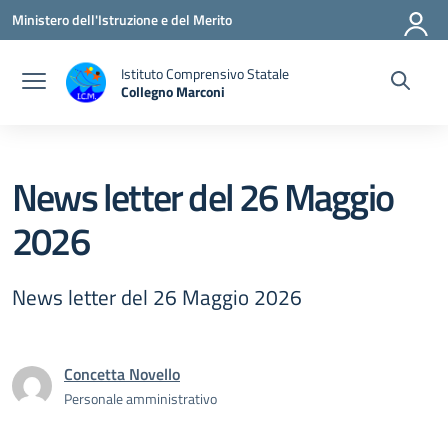
Vai ai contenuti
Vai al menu di navigazione
Vai al footer
Ministero dell'Istruzione e del Merito
Istituto Comprensivo Statale
Collegno Marconi
News letter del 26 Maggio
2026
News letter del 26 Maggio 2026
Concetta Novello
Personale amministrativo