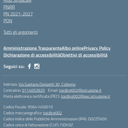
Albo Sindacale
PNRR
PN 2021-2027
PON
Tutti gli argomenti
Amministrazione Trasparente
Albo online
Privacy Policy
Dichiarazione di accessibilità
Obiettivi di accessibilità
Seguici su:
Indirizzo:
Via Gaetano Donizetti 30, Collegno
Centralino:
0114053925
Email:
toic8cg002@istruzione.it
Posta elettronica certificata (PEC):
toic8cg002@pec.istruzione.it
Codice fiscale: 95641450010
Codice meccanografico:
toic8cg002
Codice Indice delle Pubbliche Amministrazioni (IPA): D0ZZDV0V
Codice unico di fatturazione (CUF): FJDH3Z