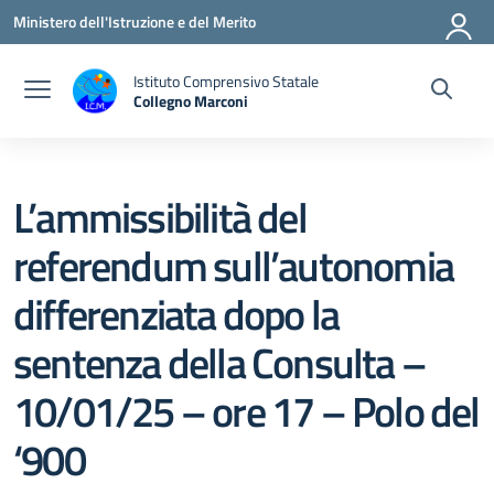
Vai ai contenuti
Vai al menu di navigazione
Vai al footer
Ministero dell'Istruzione e del Merito
Istituto Comprensivo Statale
Collegno Marconi
L’ammissibilità del
referendum sull’autonomia
differenziata dopo la
sentenza della Consulta –
10/01/25 – ore 17 – Polo del
‘900