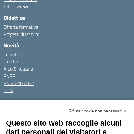
Tutti i servizi
Didattica
Offerta formativa
Progetti di Istituto
Novità
Le notizie
Circolari
Albo Sindacale
PNRR
PN 2021-2027
PON
Tutti gli argomenti
Rifiuta cookie non necessari ✕
Amministrazione Trasparente
Albo online
Privacy Policy
Questo sito web raccoglie alcuni
Dichiarazione di accessibilità
Obiettivi di accessibilità
dati personali dei visitatori e