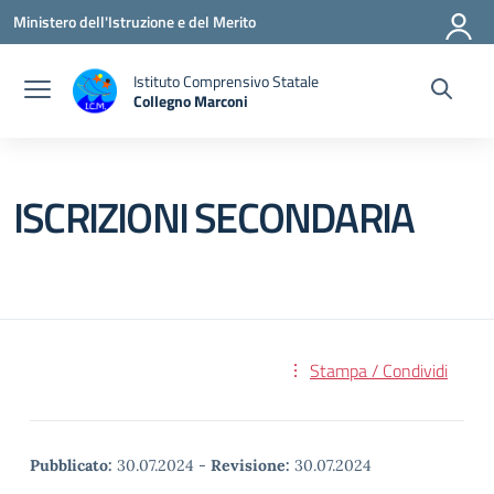
Vai ai contenuti
Vai al menu di navigazione
Vai al footer
Ministero dell'Istruzione e del Merito
Istituto Comprensivo Statale
Collegno Marconi
ISCRIZIONI SECONDARIA
Stampa / Condividi
Pubblicato:
30.07.2024
-
Revisione:
30.07.2024