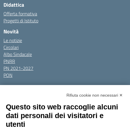
Didattica
Offerta formativa
Progetti di Istituto
Novità
Le notizie
Circolari
Albo Sindacale
PNRR
PN 2021-2027
PON
Tutti gli argomenti
Rifiuta cookie non necessari ✕
Amministrazione Trasparente
Albo online
Privacy Policy
Questo sito web raccoglie alcuni
Dichiarazione di accessibilità
Obiettivi di accessibilità
dati personali dei visitatori e
Seguici su:
utenti