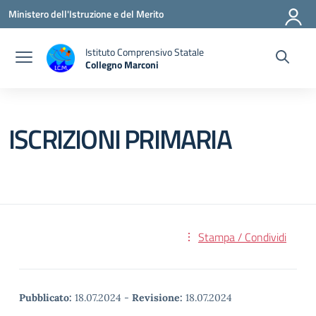
Vai ai contenuti
Vai al menu di navigazione
Vai al footer
Ministero dell'Istruzione e del Merito
Istituto Comprensivo Statale
Collegno Marconi
ISCRIZIONI PRIMARIA
Stampa / Condividi
Pubblicato:
18.07.2024
-
Revisione:
18.07.2024