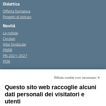
Didattica
Offerta formativa
Progetti di Istituto
Novità
Le notizie
Circolari
Albo Sindacale
PNRR
PN 2021-2027
PON
Tutti gli argomenti
Rifiuta cookie non necessari ✕
Amministrazione Trasparente
Albo online
Privacy Policy
Questo sito web raccoglie alcuni
Dichiarazione di accessibilità
Obiettivi di accessibilità
dati personali dei visitatori e
Seguici su:
utenti