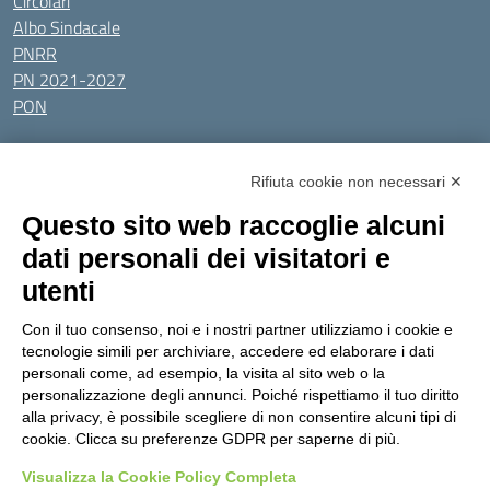
Circolari
Albo Sindacale
PNRR
PN 2021-2027
PON
Tutti gli argomenti
Rifiuta cookie non necessari ✕
Amministrazione Trasparente
Albo online
Privacy Policy
Questo sito web raccoglie alcuni
Dichiarazione di accessibilità
Obiettivi di accessibilità
dati personali dei visitatori e
Seguici su:
utenti
Con il tuo consenso, noi e i nostri partner utilizziamo i cookie e
Indirizzo:
Via Gaetano Donizetti 30, Collegno
tecnologie simili per archiviare, accedere ed elaborare i dati
Centralino:
0114053925
Email:
toic8cg002@istruzione.it
personali come, ad esempio, la visita al sito web o la
Posta elettronica certificata (PEC):
toic8cg002@pec.istruzione.it
personalizzazione degli annunci. Poiché rispettiamo il tuo diritto
alla privacy, è possibile scegliere di non consentire alcuni tipi di
Codice fiscale: 95641450010
cookie. Clicca su preferenze GDPR per saperne di più.
Codice meccanografico:
toic8cg002
Visualizza la Cookie Policy Completa
Codice Indice delle Pubbliche Amministrazioni (IPA): D0ZZDV0V