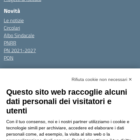
Novità
Le notizie
Circolari
Albo Sindacale
PNRR
PN 2021-2027
PON
Tutti gli argomenti
Rifiuta cookie non necessari ✕
Amministrazione Trasparente
Albo online
Privacy Policy
Questo sito web raccoglie alcuni
Dichiarazione di accessibilità
Obiettivi di accessibilità
dati personali dei visitatori e
Seguici su:
utenti
Con il tuo consenso, noi e i nostri partner utilizziamo i cookie e
Indirizzo:
Via Gaetano Donizetti 30, Collegno
tecnologie simili per archiviare, accedere ed elaborare i dati
Centralino:
0114053925
Email:
toic8cg002@istruzione.it
personali come, ad esempio, la visita al sito web o la