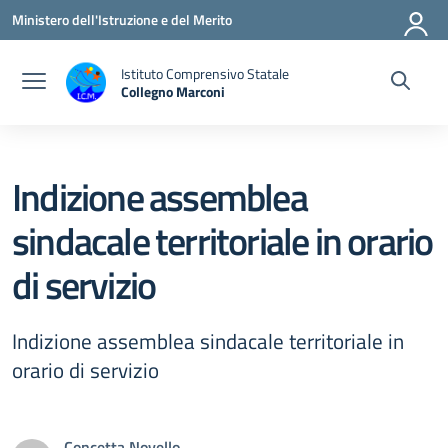
Vai ai contenuti
Vai al menu di navigazione
Vai al footer
Ministero dell'Istruzione e del Merito
Istituto Comprensivo Statale
Collegno Marconi
Indizione assemblea
sindacale territoriale in orario
di servizio
Indizione assemblea sindacale territoriale in
orario di servizio
Concetta Novello