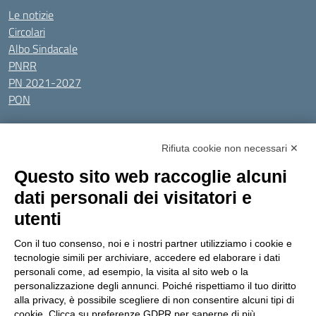
Le notizie
Circolari
Albo Sindacale
PNRR
PN 2021-2027
PON
Tutti gli argomenti
Rifiuta cookie non necessari ✕
Amministrazione Trasparente
Albo online
Privacy Policy
Questo sito web raccoglie alcuni
Dichiarazione di accessibilità
Obiettivi di accessibilità
dati personali dei visitatori e
Seguici su:
utenti
Con il tuo consenso, noi e i nostri partner utilizziamo i cookie e
Indirizzo:
Via Gaetano Donizetti 30, Collegno
tecnologie simili per archiviare, accedere ed elaborare i dati
Centralino:
0114053925
Email:
toic8cg002@istruzione.it
personali come, ad esempio, la visita al sito web o la
Posta elettronica certificata (PEC):
toic8cg002@pec.istruzione.it
personalizzazione degli annunci. Poiché rispettiamo il tuo diritto
alla privacy, è possibile scegliere di non consentire alcuni tipi di
Codice fiscale: 95641450010
cookie. Clicca su preferenze GDPR per saperne di più.