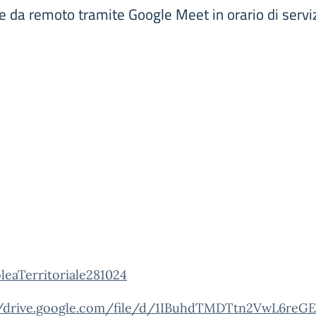
le da remoto tramite Google Meet in orario di ser
leaTerritoriale281024
//drive.google.com/file/d/1IBuhdTMDTtn2VwL6reGE