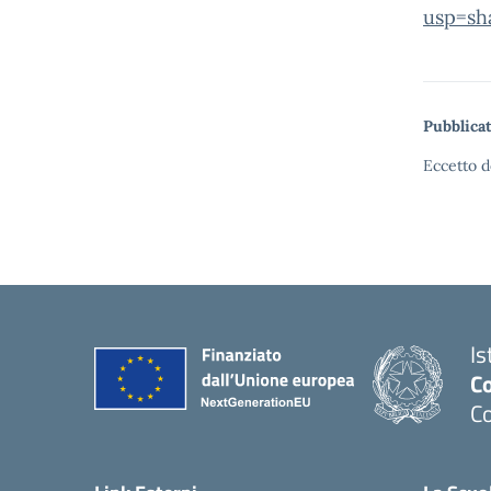
usp=sh
Pubblicat
Eccetto d
Is
C
C