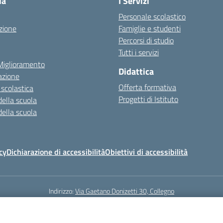
la
I Servizi
Personale scolastico
zione
Famiglie e studenti
Percorsi di studio
Tutti i servizi
 Miglioramento
Didattica
azione
Offerta formativa
 scolastica
Progetti di Istituto
della scuola
della scuola
cy
Dichiarazione di accessibilità
Obiettivi di accessibilità
Indirizzo:
Via Gaetano Donizetti 30, Collegno
5
Email:
toic8cg002@istruzione.it
Posta elettronica certificata (PEC):
toic8
Codice fiscale: 95641450010