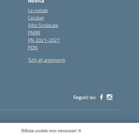
Novità
Le notizie
Circolari
Albo Sindacale
PNRR
PN 2021-2027
PON
Tutti gli argomenti
Seguici su:
cg002@pec.istruzione.it
Rifiuta cookie non necessari ✕