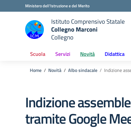
Vai ai contenuti
Vai al menu di navigazione
Vai al footer
Ministero dell'Istruzione e del Merito
Istituto Comprensivo Statale
Collegno Marconi
Collegno
Scuola
Servizi
Novità
Didattica
Home
Novità
Albo sindacale
Indizione ass
Indizione assemblea
tramite Google Meet