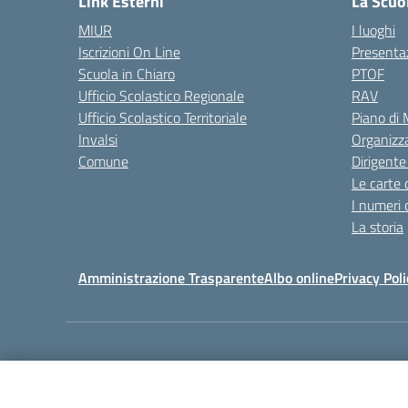
Link Esterni
La Scuo
MIUR
I luoghi
Iscrizioni On Line
Presenta
Scuola in Chiaro
PTOF
Ufficio Scolastico Regionale
RAV
Ufficio Scolastico Territoriale
Piano di
Invalsi
Organizz
Comune
Dirigente
Le carte 
I numeri 
La storia
Amministrazione Trasparente
Albo online
Privacy Poli
Centralino:
011405392