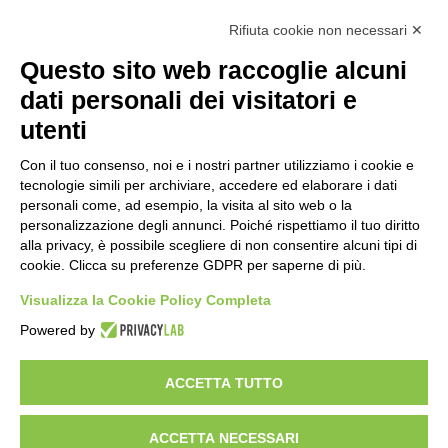
Tutti gli argomenti
Rifiuta cookie non necessari ✕
Amministrazione Trasparente
Albo online
Privacy Policy
Questo sito web raccoglie alcuni
Dichiarazione di accessibilità
Obiettivi di accessibilità
dati personali dei visitatori e
Seguici su:
utenti
Con il tuo consenso, noi e i nostri partner utilizziamo i cookie e
Indirizzo:
Via Gaetano Donizetti 30, Collegno
tecnologie simili per archiviare, accedere ed elaborare i dati
Centralino:
0114053925
Email:
toic8cg002@istruzione.it
personali come, ad esempio, la visita al sito web o la
Posta elettronica certificata (PEC):
toic8cg002@pec.istruzione.it
personalizzazione degli annunci. Poiché rispettiamo il tuo diritto
alla privacy, è possibile scegliere di non consentire alcuni tipi di
Codice fiscale: 95641450010
cookie. Clicca su preferenze GDPR per saperne di più.
Codice meccanografico:
toic8cg002
Visualizza la Cookie Policy Completa
Codice Indice delle Pubbliche Amministrazioni (IPA): D0ZZDV0V
Codice unico di fatturazione (CUF): FJDH3Z
Powered by
Copyright 2023 © ISTITUTO COMPRENSIVO "GUGLIELMO MARCONI" |
PEC: TOIC8CG002@pec.istruzione.it
ACCETTA TUTTO
ACCETTA NECESSARI
Idea e progetto di Designers Italia