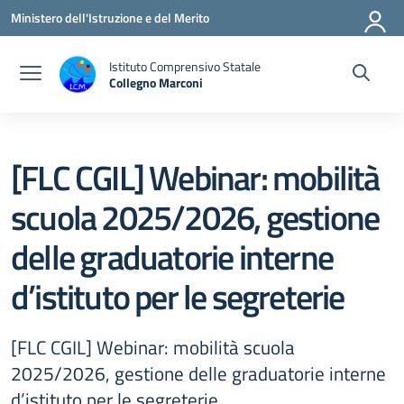
Vai ai contenuti
Vai al menu di navigazione
Vai al footer
Ministero dell'Istruzione e del Merito
Istituto Comprensivo Statale
Collegno Marconi
[FLC CGIL] Webinar: mobilità
scuola 2025/2026, gestione
delle graduatorie interne
d’istituto per le segreterie
[FLC CGIL] Webinar: mobilità scuola
2025/2026, gestione delle graduatorie interne
d’istituto per le segreterie