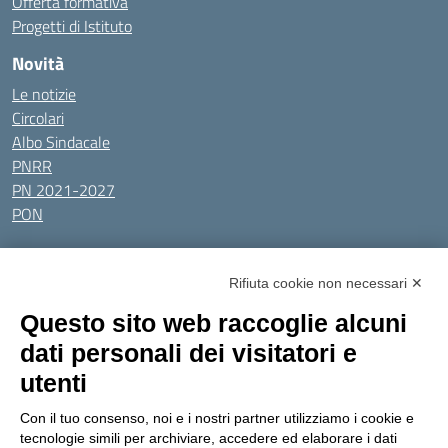
Offerta formativa
Progetti di Istituto
Novità
Le notizie
Circolari
Albo Sindacale
PNRR
PN 2021-2027
PON
Tutti gli argomenti
Rifiuta cookie non necessari ✕
Amministrazione Trasparente
Albo online
Privacy Policy
Questo sito web raccoglie alcuni
Dichiarazione di accessibilità
Obiettivi di accessibilità
dati personali dei visitatori e
Seguici su:
utenti
Con il tuo consenso, noi e i nostri partner utilizziamo i cookie e
Indirizzo:
Via Gaetano Donizetti 30, Collegno
tecnologie simili per archiviare, accedere ed elaborare i dati