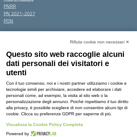
PNRR
PN 2021-2027
PON
Tutti gli argomenti
Rifiuta cookie non necessari ✕
Amministrazione Trasparente
Albo online
Privacy Policy
Questo sito web raccoglie alcuni
Dichiarazione di accessibilità
Obiettivi di accessibilità
dati personali dei visitatori e
Seguici su:
utenti
Con il tuo consenso, noi e i nostri partner utilizziamo i cookie e
Indirizzo:
Via Gaetano Donizetti 30, Collegno
tecnologie simili per archiviare, accedere ed elaborare i dati
Centralino:
0114053925
Email:
toic8cg002@istruzione.it
personali come, ad esempio, la visita al sito web o la
Posta elettronica certificata (PEC):
toic8cg002@pec.istruzione.it
personalizzazione degli annunci. Poiché rispettiamo il tuo diritto
alla privacy, è possibile scegliere di non consentire alcuni tipi di
Codice fiscale: 95641450010
cookie. Clicca su preferenze GDPR per saperne di più.
Codice meccanografico:
toic8cg002
Visualizza la Cookie Policy Completa
Codice Indice delle Pubbliche Amministrazioni (IPA): D0ZZDV0V
Codice unico di fatturazione (CUF): FJDH3Z
Powered by