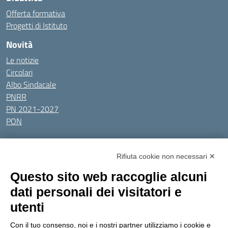
Offerta formativa
Progetti di Istituto
Novità
Le notizie
Circolari
Albo Sindacale
PNRR
PN 2021-2027
PON
Tutti gli argomenti
Rifiuta cookie non necessari ✕
Amministrazione Trasparente
Albo online
Privacy Policy
Questo sito web raccoglie alcuni
Dichiarazione di accessibilità
Obiettivi di accessibilità
dati personali dei visitatori e
Seguici su:
utenti
Con il tuo consenso, noi e i nostri partner utilizziamo i cookie e