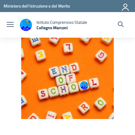
Vai ai contenuti
Vai al menu di navigazione
Vai al footer
Ministero dell'Istruzione e del Merito
Istituto Comprensivo Statale
Collegno Marconi