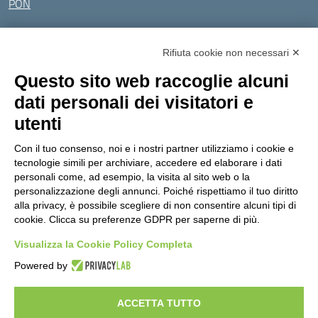
PON
Tutti gli argomenti
Rifiuta cookie non necessari ✕
Amministrazione Trasparente
Albo online
Privacy Policy
Questo sito web raccoglie alcuni
Dichiarazione di accessibilità
Obiettivi di accessibilità
dati personali dei visitatori e
Seguici su:
utenti
Con il tuo consenso, noi e i nostri partner utilizziamo i cookie e
Indirizzo:
Via Gaetano Donizetti 30, Collegno
tecnologie simili per archiviare, accedere ed elaborare i dati
Centralino:
0114053925
Email:
toic8cg002@istruzione.it
personali come, ad esempio, la visita al sito web o la
Posta elettronica certificata (PEC):
toic8cg002@pec.istruzione.it
personalizzazione degli annunci. Poiché rispettiamo il tuo diritto
alla privacy, è possibile scegliere di non consentire alcuni tipi di
Codice fiscale: 95641450010
cookie. Clicca su preferenze GDPR per saperne di più.
Codice meccanografico:
toic8cg002
Visualizza la Cookie Policy Completa
Codice Indice delle Pubbliche Amministrazioni (IPA): D0ZZDV0V
Codice unico di fatturazione (CUF): FJDH3Z
Powered by
Copyright 2023 © ISTITUTO COMPRENSIVO "GUGLIELMO MARCONI" |
PEC: TOIC8CG002@pec.istruzione.it
ACCETTA TUTTO