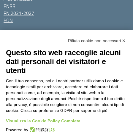
PNRR
PN 2021-2027
PON
Tutti gli argomenti
Rifiuta cookie non necessari ✕
Amministrazione Trasparente
Albo online
Privacy Policy
Questo sito web raccoglie alcuni
Dichiarazione di accessibilità
Obiettivi di accessibilità
dati personali dei visitatori e
Seguici su:
utenti
Con il tuo consenso, noi e i nostri partner utilizziamo i cookie e
Indirizzo:
Via Gaetano Donizetti 30, Collegno
tecnologie simili per archiviare, accedere ed elaborare i dati
Centralino:
0114053925
Email:
toic8cg002@istruzione.it
personali come, ad esempio, la visita al sito web o la
Posta elettronica certificata (PEC):
toic8cg002@pec.istruzione.it
personalizzazione degli annunci. Poiché rispettiamo il tuo diritto
alla privacy, è possibile scegliere di non consentire alcuni tipi di
Codice fiscale: 95641450010
cookie. Clicca su preferenze GDPR per saperne di più.
Codice meccanografico:
toic8cg002
Visualizza la Cookie Policy Completa
Codice Indice delle Pubbliche Amministrazioni (IPA): D0ZZDV0V
Codice unico di fatturazione (CUF): FJDH3Z
Powered by