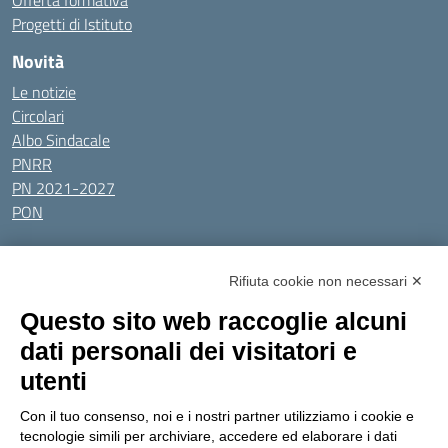
Offerta formativa
Progetti di Istituto
Novità
Le notizie
Circolari
Albo Sindacale
PNRR
PN 2021-2027
PON
Tutti gli argomenti
Rifiuta cookie non necessari ✕
Amministrazione Trasparente
Albo online
Privacy Policy
Questo sito web raccoglie alcuni
Dichiarazione di accessibilità
Obiettivi di accessibilità
dati personali dei visitatori e
Seguici su:
utenti
Con il tuo consenso, noi e i nostri partner utilizziamo i cookie e
Indirizzo:
Via Gaetano Donizetti 30, Collegno
tecnologie simili per archiviare, accedere ed elaborare i dati