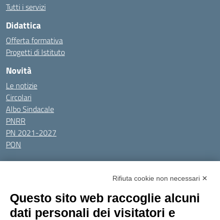
Tutti i servizi
Didattica
Offerta formativa
Progetti di Istituto
Novità
Le notizie
Circolari
Albo Sindacale
PNRR
PN 2021-2027
PON
Tutti gli argomenti
Rifiuta cookie non necessari ✕
Amministrazione Trasparente
Albo online
Privacy Policy
Questo sito web raccoglie alcuni
Dichiarazione di accessibilità
Obiettivi di accessibilità
dati personali dei visitatori e