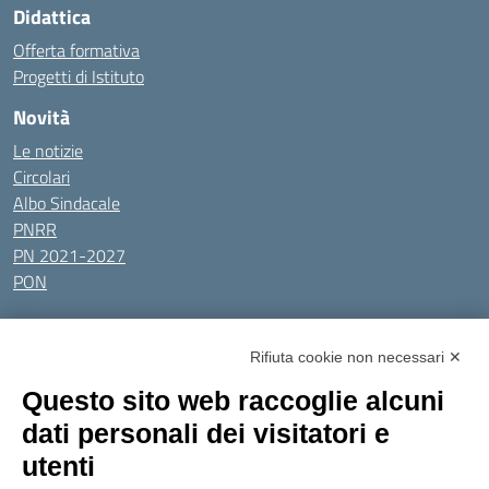
Didattica
Offerta formativa
Progetti di Istituto
Novità
Le notizie
Circolari
Albo Sindacale
PNRR
PN 2021-2027
PON
Tutti gli argomenti
Rifiuta cookie non necessari ✕
Amministrazione Trasparente
Albo online
Privacy Policy
Questo sito web raccoglie alcuni
Dichiarazione di accessibilità
Obiettivi di accessibilità
dati personali dei visitatori e
Seguici su:
utenti