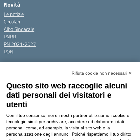
Novità
Le notizie
Circolari
Albo Sindacale
PNRR
PN 2021-2027
PON
Tutti gli argomenti
Rifiuta cookie non necessari ✕
Amministrazione Trasparente
Albo online
Privacy Policy
Questo sito web raccoglie alcuni
Dichiarazione di accessibilità
Obiettivi di accessibilità
dati personali dei visitatori e
Seguici su:
utenti
Con il tuo consenso, noi e i nostri partner utilizziamo i cookie e
Indirizzo:
Via Gaetano Donizetti 30, Collegno
tecnologie simili per archiviare, accedere ed elaborare i dati
Centralino:
0114053925
Email:
toic8cg002@istruzione.it
personali come, ad esempio, la visita al sito web o la
Posta elettronica certificata (PEC):
toic8cg002@pec.istruzione.it
personalizzazione degli annunci. Poiché rispettiamo il tuo diritto