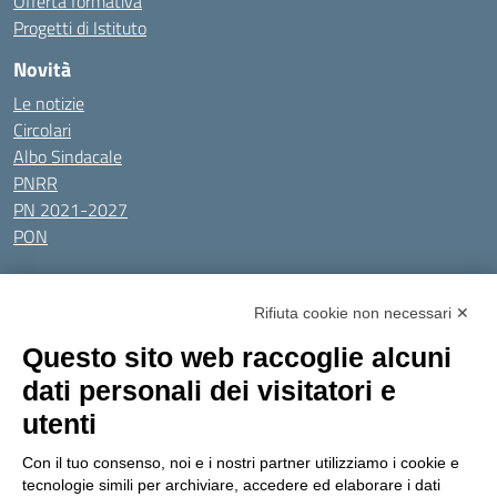
Offerta formativa
Progetti di Istituto
Novità
Le notizie
Circolari
Albo Sindacale
PNRR
PN 2021-2027
PON
Tutti gli argomenti
Rifiuta cookie non necessari ✕
Amministrazione Trasparente
Albo online
Privacy Policy
Questo sito web raccoglie alcuni
Dichiarazione di accessibilità
Obiettivi di accessibilità
dati personali dei visitatori e
Seguici su:
utenti
Con il tuo consenso, noi e i nostri partner utilizziamo i cookie e
Indirizzo:
Via Gaetano Donizetti 30, Collegno
tecnologie simili per archiviare, accedere ed elaborare i dati