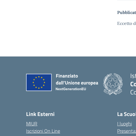
Pubblicat
Eccetto d
Is
C
C
Link Esterni
La Scuo
MIUR
I luoghi
Iscrizioni On Line
Presenta