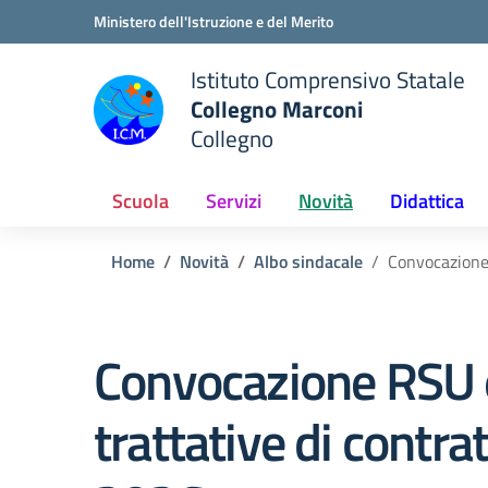
Vai ai contenuti
Vai al menu di navigazione
Vai al footer
Ministero dell'Istruzione e del Merito
Istituto Comprensivo Statale
Collegno Marconi
Collegno
Scuola
Servizi
Novità
Didattica
Home
Novità
Albo sindacale
Convocazione 
Convocazione RSU e O
trattative di contra