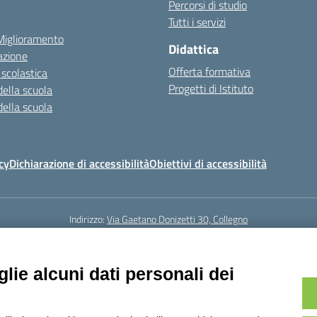
Percorsi di studio
Tutti i servizi
 Miglioramento
Didattica
azione
Offerta formativa
 scolastica
Progetti di Istituto
della scuola
della scuola
cy
Dichiarazione di accessibilità
Obiettivi di accessibilità
Indirizzo:
Via Gaetano Donizetti 30, Collegno
5
Email:
toic8cg002@istruzione.it
Posta elettronica certificata (PEC):
toic8
Codice fiscale: 95641450010
lie alcuni dati personali dei
Codice meccanografico:
toic8cg002
Codice Indice delle Pubbliche Amministrazioni (IPA): D0ZZDV0V
Codice unico di fatturazione (CUF): FJDH3Z