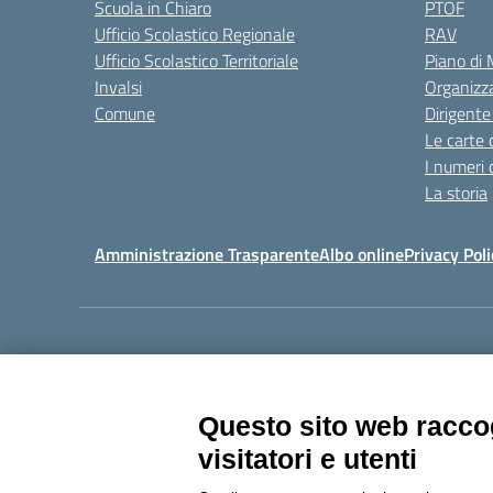
Scuola in Chiaro
PTOF
Ufficio Scolastico Regionale
RAV
Ufficio Scolastico Territoriale
Piano di
Invalsi
Organizz
Comune
Dirigente
Le carte 
I numeri 
La storia
Amministrazione Trasparente
Albo online
Privacy Poli
Centralino:
011405392
Questo sito web raccog
visitatori e utenti