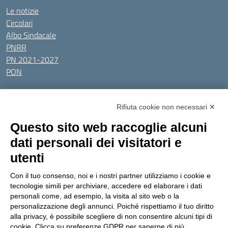
Le notizie
Circolari
Albo Sindacale
PNRR
PN 2021-2027
PON
Tutti gli argomenti
Rifiuta cookie non necessari ✕
Amministrazione Trasparente
Albo online
Privacy Policy
Questo sito web raccoglie alcuni
Dichiarazione di accessibilità
Obiettivi di accessibilità
dati personali dei visitatori e
Seguici su:
utenti
Con il tuo consenso, noi e i nostri partner utilizziamo i cookie e
Indirizzo:
Via Gaetano Donizetti 30, Collegno
tecnologie simili per archiviare, accedere ed elaborare i dati
Centralino:
0114053925
Email:
toic8cg002@istruzione.it
personali come, ad esempio, la visita al sito web o la
Posta elettronica certificata (PEC):
toic8cg002@pec.istruzione.it
personalizzazione degli annunci. Poiché rispettiamo il tuo diritto
alla privacy, è possibile scegliere di non consentire alcuni tipi di
Codice fiscale: 95641450010
cookie. Clicca su preferenze GDPR per saperne di più.