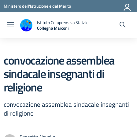
Vai ai contenuti
Vai al menu di navigazione
Vai al footer
Ministero dell'Istruzione e del Merito
Istituto Comprensivo Statale
Collegno Marconi
convocazione assemblea
sindacale insegnanti di
religione
convocazione assemblea sindacale insegnanti
di religione
Concetta Novello