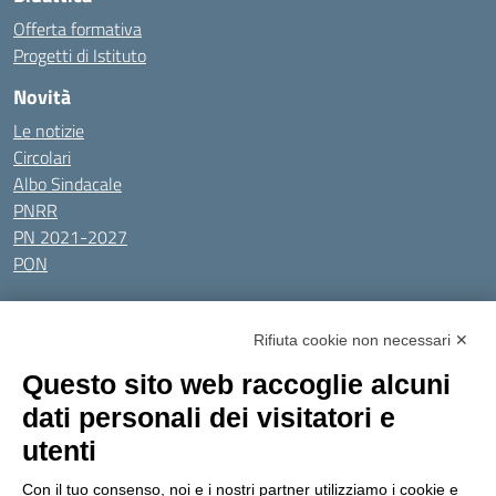
Offerta formativa
Progetti di Istituto
Novità
Le notizie
Circolari
Albo Sindacale
PNRR
PN 2021-2027
PON
Tutti gli argomenti
Rifiuta cookie non necessari ✕
Amministrazione Trasparente
Albo online
Privacy Policy
Questo sito web raccoglie alcuni
Dichiarazione di accessibilità
Obiettivi di accessibilità
dati personali dei visitatori e
Seguici su:
utenti
Con il tuo consenso, noi e i nostri partner utilizziamo i cookie e