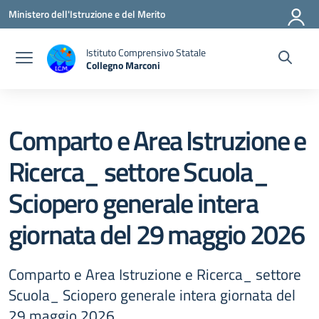
Vai ai contenuti
Vai al menu di navigazione
Vai al footer
Ministero dell'Istruzione e del Merito
Istituto Comprensivo Statale
Collegno Marconi
Comparto e Area Istruzione e
Ricerca_ settore Scuola_
Sciopero generale intera
giornata del 29 maggio 2026
Comparto e Area Istruzione e Ricerca_ settore
Scuola_ Sciopero generale intera giornata del
29 maggio 2026