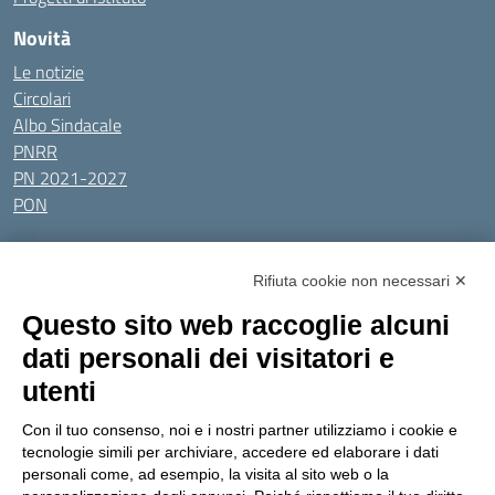
Novità
Le notizie
Circolari
Albo Sindacale
PNRR
PN 2021-2027
PON
Tutti gli argomenti
Rifiuta cookie non necessari ✕
Amministrazione Trasparente
Albo online
Privacy Policy
Questo sito web raccoglie alcuni
Dichiarazione di accessibilità
Obiettivi di accessibilità
dati personali dei visitatori e
Seguici su:
utenti
Con il tuo consenso, noi e i nostri partner utilizziamo i cookie e
Indirizzo:
Via Gaetano Donizetti 30, Collegno
tecnologie simili per archiviare, accedere ed elaborare i dati
Centralino:
0114053925
Email:
toic8cg002@istruzione.it
personali come, ad esempio, la visita al sito web o la