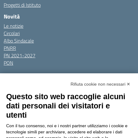
Progetti di Istituto
Novità
Le notizie
Circolari
Albo Sindacale
PNRR
PN 2021-2027
PON
Tutti gli argomenti
Rifiuta cookie non necessari ✕
Amministrazione Trasparente
Albo online
Privacy Policy
Questo sito web raccoglie alcuni
Dichiarazione di accessibilità
Obiettivi di accessibilità
dati personali dei visitatori e
Seguici su:
utenti
Con il tuo consenso, noi e i nostri partner utilizziamo i cookie e
Indirizzo:
Via Gaetano Donizetti 30, Collegno
tecnologie simili per archiviare, accedere ed elaborare i dati
Centralino:
0114053925
Email:
toic8cg002@istruzione.it