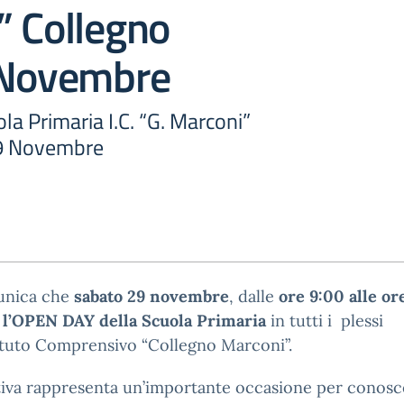
” Collegno
 Novembre
a Primaria I.C. “G. Marconi”
29 Novembre
unica che
sabato 29 novembre
, dalle
ore 9:00 alle or
à
l’OPEN DAY della Scuola Primaria
in tutti i plessi
tituto Comprensivo “Collegno Marconi”.
ativa rappresenta un’importante occasione per conosc