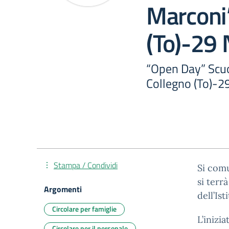
Marconi
(To)-29
“Open Day” Scuol
Collegno (To)-
Stampa / Condividi
Si com
si terr
Argomenti
dell’Is
Circolare per famiglie
L’inizi
Circolare per il personale