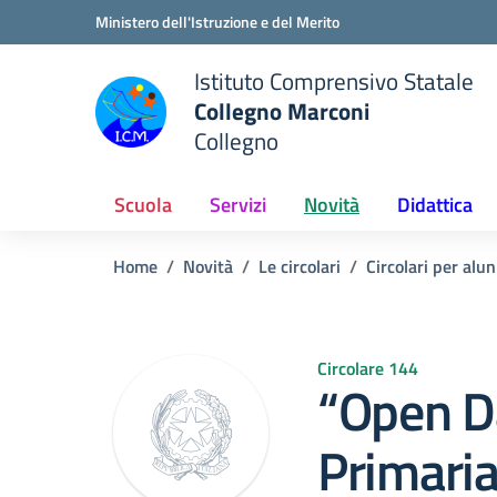
Vai ai contenuti
Vai al menu di navigazione
Vai al footer
Ministero dell'Istruzione e del Merito
Istituto Comprensivo Statale
Collegno Marconi
Collegno
Scuola
Servizi
Novità
Didattica
Home
Novità
Le circolari
Circolari per alun
Circolare 144
“Open D
Primaria 