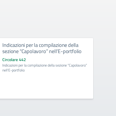
Indicazioni per la compilazione della
Avvi
sezione “Capolavoro” nell’E-portfolio
doce
sull
Circolare 442
Artif
Indicazioni per la compilazione della sezione “Capolavoro”
“Int
nell’E-portfolio
Circo
Avvio 
ATA, Di
Artific