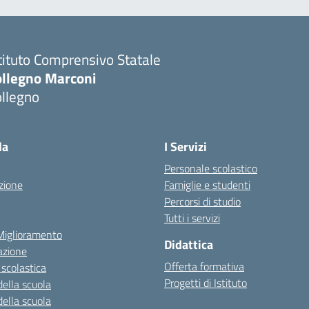
tituto Comprensivo Statale
ollegno Marconi
ollegno
la
I Servizi
Personale scolastico
zione
Famiglie e studenti
Percorsi di studio
Tutti i servizi
 Miglioramento
Didattica
azione
Offerta formativa
 scolastica
Progetti di Istituto
della scuola
della scuola