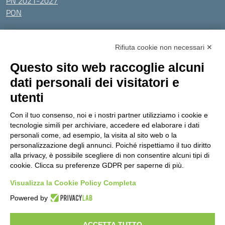
PN 2021-2027
PON
Tutti gli argomenti
Rifiuta cookie non necessari ✕
Amministrazione Trasparente
Albo online
Privacy Policy
Questo sito web raccoglie alcuni
Dichiarazione di accessibilità
Obiettivi di accessibilità
dati personali dei visitatori e
Seguici su:
utenti
Con il tuo consenso, noi e i nostri partner utilizziamo i cookie e
Indirizzo:
Via Gaetano Donizetti 30, Collegno
tecnologie simili per archiviare, accedere ed elaborare i dati
Centralino:
0114053925
Email:
toic8cg002@istruzione.it
personali come, ad esempio, la visita al sito web o la
Posta elettronica certificata (PEC):
toic8cg002@pec.istruzione.it
personalizzazione degli annunci. Poiché rispettiamo il tuo diritto
alla privacy, è possibile scegliere di non consentire alcuni tipi di
Codice fiscale: 95641450010
cookie. Clicca su preferenze GDPR per saperne di più.
Codice meccanografico:
toic8cg002
Visualizza la Cookie Policy Completa
Codice Indice delle Pubbliche Amministrazioni (IPA): D0ZZDV0V
Codice unico di fatturazione (CUF): FJDH3Z
Powered by
Copyright 2023 © ISTITUTO COMPRENSIVO "GUGLIELMO MARCONI" |
PEC: TOIC8CG002@pec.istruzione.it
ACCETTA TUTTO