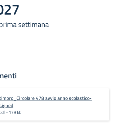
027
prima settimana
menti
timbro_Circolare 478 avvio anno scolastico-
signed
pdf - 179 kb