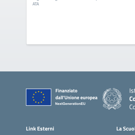
ATA
Is
C
C
Link Esterni
La Scuo