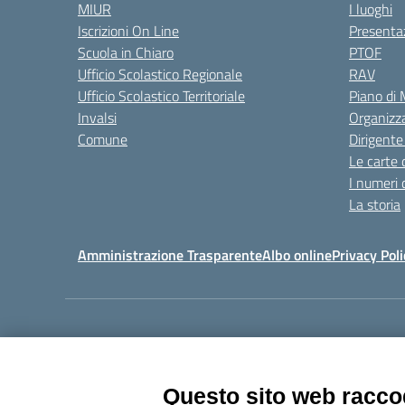
MIUR
I luoghi
Iscrizioni On Line
Presenta
Scuola in Chiaro
PTOF
Ufficio Scolastico Regionale
RAV
Ufficio Scolastico Territoriale
Piano di
Invalsi
Organizz
Comune
Dirigente
Le carte 
I numeri 
La storia
Amministrazione Trasparente
Albo online
Privacy Poli
Centralino:
011405392
Questo sito web raccog