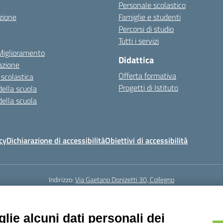
Personale scolastico
zione
Famiglie e studenti
Percorsi di studio
Tutti i servizi
 Miglioramento
Didattica
azione
Offerta formativa
 scolastica
Progetti di Istituto
della scuola
della scuola
cy
Dichiarazione di accessibilità
Obiettivi di accessibilità
Indirizzo:
Via Gaetano Donizetti 30, Collegno
5
Email:
toic8cg002@istruzione.it
Posta elettronica certificata (PEC):
toic8
Codice fiscale: 95641450010
lie alcuni dati personali dei
Codice meccanografico:
toic8cg002