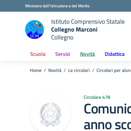
Vai ai contenuti
Vai al menu di navigazione
Vai al footer
Ministero dell'Istruzione e del Merito
Istituto Comprensivo Statale
Collegno Marconi
Collegno
Scuola
Servizi
Novità
Didattica
Home
Novità
Le circolari
Circolari per alun
Circolare 478
Comunic
anno sco