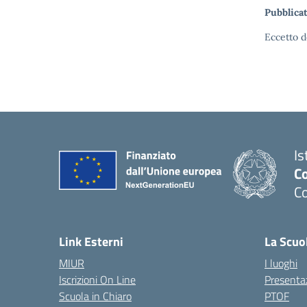
Pubblicat
Eccetto d
Is
C
C
Link Esterni
La Scuo
MIUR
I luoghi
Iscrizioni On Line
Presenta
Scuola in Chiaro
PTOF