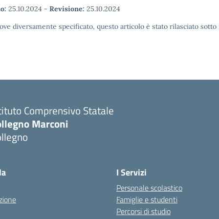
o:
25.10.2024
-
Revisione:
25.10.2024
ove diversamente specificato, questo articolo è stato rilasciato sott
tituto Comprensivo Statale
ollegno Marconi
ollegno
la
I Servizi
Personale scolastico
zione
Famiglie e studenti
Percorsi di studio