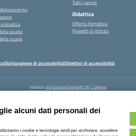
Tutti i servizi
 Miglioramento
Didattica
azione
Offerta formativa
 scolastica
Progetti di Istituto
della scuola
della scuola
cy
Dichiarazione di accessibilità
Obiettivi di accessibilità
Indirizzo:
Via Gaetano Donizetti 30, Collegno
5
Email:
toic8cg002@istruzione.it
Posta elettronica certificata (PEC):
toic8
Codice fiscale: 95641450010
lie alcuni dati personali dei
Codice meccanografico:
toic8cg002
Codice Indice delle Pubbliche Amministrazioni (IPA): D0ZZDV0V
Codice unico di fatturazione (CUF): FJDH3Z
utilizziamo i cookie e tecnologie simili per archiviare, accedere
23 © ISTITUTO COMPRENSIVO "GUGLIELMO MARCONI" | PEC: TOIC8CG002@pec.