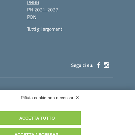
PNRR
PN 2021-2027
PON
Tutti gli argomenti
Seguici su:
cg002@pec.istruzione.it
Rifiuta cookie non necessari ✕
ACCETTA TUTTO
istruzione.it
ACCETTA NECESSARI