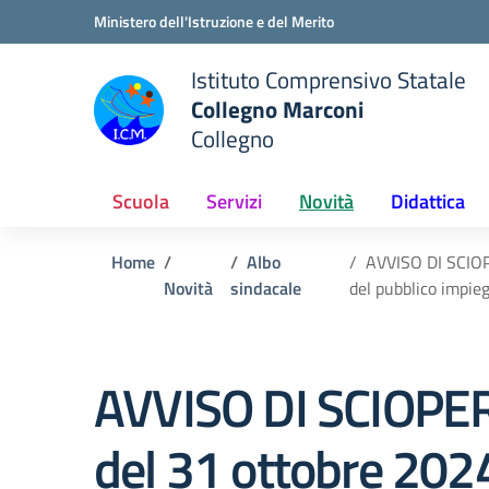
Vai ai contenuti
Vai al menu di navigazione
Vai al footer
Ministero dell'Istruzione e del Merito
Istituto Comprensivo Statale
Collegno Marconi
Collegno
Scuola
Servizi
Novità
Didattica
Home
Albo
AVVISO DI SCIOPE
Novità
sindacale
del pubblico impie
AVVISO DI SCIOPERO
del 31 ottobre 2024