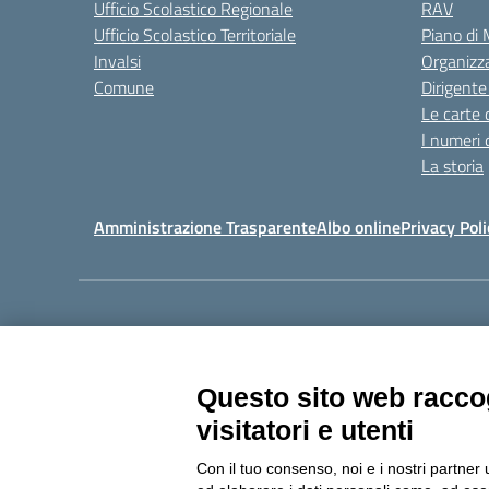
Ufficio Scolastico Regionale
RAV
Ufficio Scolastico Territoriale
Piano di
Invalsi
Organizz
Comune
Dirigente
Le carte 
I numeri 
La storia
Amministrazione Trasparente
Albo online
Privacy Poli
Centralino:
011405392
Questo sito web raccog
visitatori e utenti
Con il tuo consenso, noi e i nostri partner 
Copyright 20