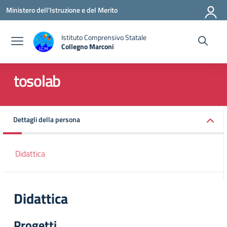
Vai ai contenuti
Vai al menu di navigazione
Vai al footer
Ministero dell'Istruzione e del Merito
Istituto Comprensivo Statale
Collegno Marconi
tosolab
Dettagli della persona
Didattica
Didattica
Progetti