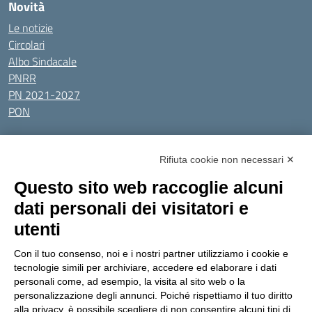
Novità
Le notizie
Circolari
Albo Sindacale
PNRR
PN 2021-2027
PON
Tutti gli argomenti
Rifiuta cookie non necessari ✕
Amministrazione Trasparente
Albo online
Privacy Policy
Questo sito web raccoglie alcuni
Dichiarazione di accessibilità
Obiettivi di accessibilità
dati personali dei visitatori e
Seguici su:
utenti
Con il tuo consenso, noi e i nostri partner utilizziamo i cookie e
Indirizzo:
Via Gaetano Donizetti 30, Collegno
tecnologie simili per archiviare, accedere ed elaborare i dati
Centralino:
0114053925
Email:
toic8cg002@istruzione.it
personali come, ad esempio, la visita al sito web o la
Posta elettronica certificata (PEC):
toic8cg002@pec.istruzione.it
personalizzazione degli annunci. Poiché rispettiamo il tuo diritto
alla privacy, è possibile scegliere di non consentire alcuni tipi di