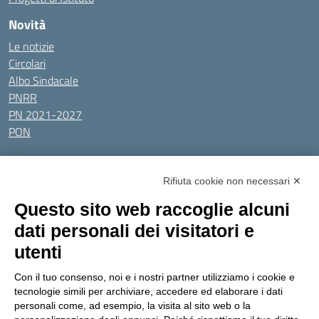
Novità
Le notizie
Circolari
Albo Sindacale
PNRR
PN 2021-2027
PON
Tutti gli argomenti
Rifiuta cookie non necessari ✕
Amministrazione Trasparente
Albo online
Privacy Policy
Questo sito web raccoglie alcuni
Dichiarazione di accessibilità
Obiettivi di accessibilità
dati personali dei visitatori e
Seguici su:
utenti
Con il tuo consenso, noi e i nostri partner utilizziamo i cookie e
Indirizzo:
Via Gaetano Donizetti 30, Collegno
tecnologie simili per archiviare, accedere ed elaborare i dati
Centralino:
0114053925
Email:
toic8cg002@istruzione.it
personali come, ad esempio, la visita al sito web o la