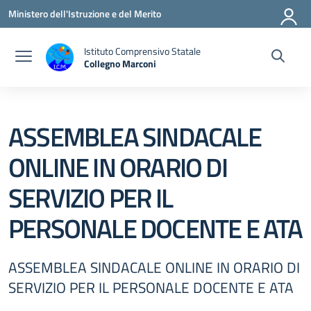
Vai ai contenuti
Vai al menu di navigazione
Vai al footer
Ministero dell'Istruzione e del Merito
Istituto Comprensivo Statale
Collegno Marconi
ASSEMBLEA SINDACALE
ONLINE IN ORARIO DI
SERVIZIO PER IL
PERSONALE DOCENTE E ATA
ASSEMBLEA SINDACALE ONLINE IN ORARIO DI
SERVIZIO PER IL PERSONALE DOCENTE E ATA