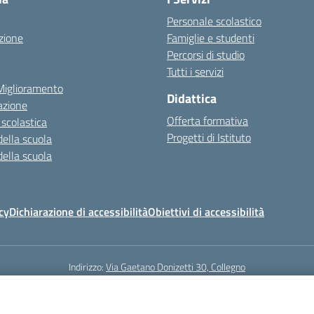
Personale scolastico
zione
Famiglie e studenti
Percorsi di studio
Tutti i servizi
 Miglioramento
Didattica
azione
Offerta formativa
 scolastica
Progetti di Istituto
della scuola
della scuola
cy
Dichiarazione di accessibilità
Obiettivi di accessibilità
Indirizzo:
Via Gaetano Donizetti 30, Collegno
5
Email:
toic8cg002@istruzione.it
Posta elettronica certificata (PEC):
toic8
Codice fiscale: 95641450010