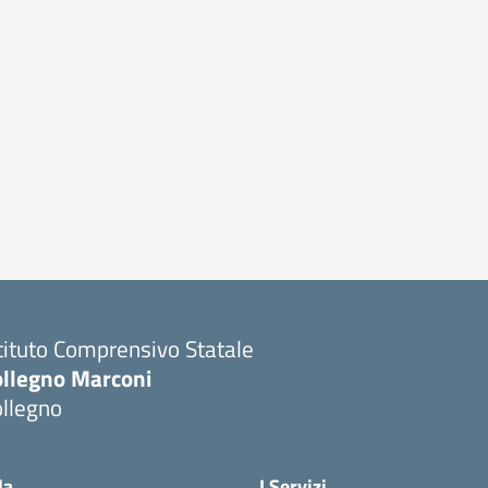
tituto Comprensivo Statale
ollegno Marconi
ollegno
la
I Servizi