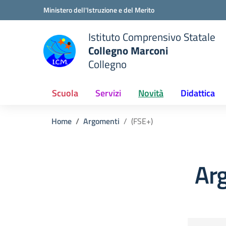
Vai ai contenuti
Vai al menu di navigazione
Vai al footer
Ministero dell'Istruzione e del Merito
Istituto Comprensivo Statale
Collegno Marconi
Collegno
Scuola
Servizi
Novità
Didattica
Home
Argomenti
(FSE+)
Ar