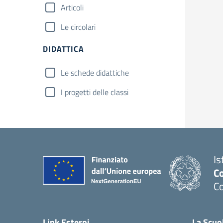
Articoli
Le circolari
DIDATTICA
Le schede didattiche
I progetti delle classi
Is
C
C
Link Esterni
La Scuo