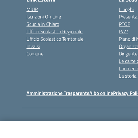
MIUR
I luoghi
Iscrizioni On Line
Presenta
Scuola in Chiaro
PTOF
Ufficio Scolastico Regionale
RAV
Ufficio Scolastico Territoriale
Piano di
Invalsi
Organizz
Comune
Dirigente
Le carte 
I numeri 
La storia
Amministrazione Trasparente
Albo online
Privacy Poli
Centralino:
011405392