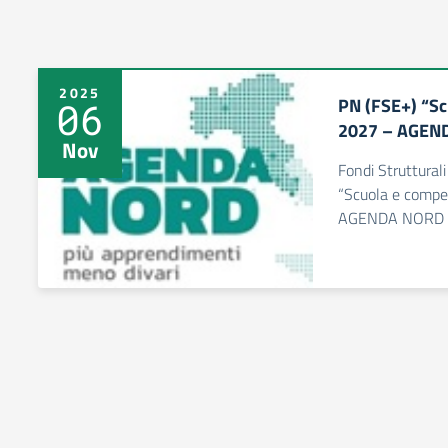
2025
PN (FSE+) “S
06
2027 – AGEN
Nov
Fondi Struttura
“Scuola e comp
AGENDA NORD