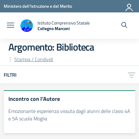
Vai ai contenuti
Vai al menu di navigazione
Vai al footer
Ministero dell'Istruzione e del Merito
Istituto Comprensivo Statale
Collegno Marconi
Argomento: Biblioteca
Stampa / Condividi
FILTRI
Incontro con l’Autore
Emozionante esperienza vissuta dagli alunni delle classi 4A
e 5A scuola Moglia