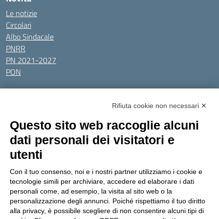
Le notizie
Circolari
Albo Sindacale
PNRR
PN 2021-2027
PON
Tutti gli argomenti
Rifiuta cookie non necessari ✕
Amministrazione Trasparente
Albo online
Privacy Policy
Questo sito web raccoglie alcuni
Dichiarazione di accessibilità
Obiettivi di accessibilità
dati personali dei visitatori e
Seguici su:
utenti
Con il tuo consenso, noi e i nostri partner utilizziamo i cookie e
Indirizzo:
Via Gaetano Donizetti 30, Collegno
tecnologie simili per archiviare, accedere ed elaborare i dati
Centralino:
0114053925
Email:
toic8cg002@istruzione.it
personali come, ad esempio, la visita al sito web o la
Posta elettronica certificata (PEC):
toic8cg002@pec.istruzione.it
personalizzazione degli annunci. Poiché rispettiamo il tuo diritto
alla privacy, è possibile scegliere di non consentire alcuni tipi di