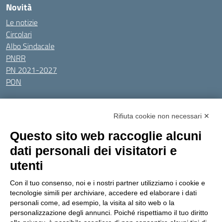
Novità
Le notizie
Circolari
Albo Sindacale
PNRR
PN 2021-2027
PON
Tutti gli argomenti
Rifiuta cookie non necessari ✕
Amministrazione Trasparente
Albo online
Privacy Policy
Questo sito web raccoglie alcuni
Dichiarazione di accessibilità
Obiettivi di accessibilità
dati personali dei visitatori e
Seguici su:
utenti
Con il tuo consenso, noi e i nostri partner utilizziamo i cookie e
Indirizzo:
Via Gaetano Donizetti 30, Collegno
tecnologie simili per archiviare, accedere ed elaborare i dati
Centralino:
0114053925
Email:
toic8cg002@istruzione.it
personali come, ad esempio, la visita al sito web o la
Posta elettronica certificata (PEC):
toic8cg002@pec.istruzione.it
personalizzazione degli annunci. Poiché rispettiamo il tuo diritto