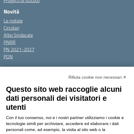
Progetti di Istituto
Novità
Le notizie
Circolari
Albo Sindacale
PNRR
PN 2021-2027
PON
Tutti gli argomenti
Rifiuta cookie non necessari ✕
Amministrazione Trasparente
Albo online
Privacy Policy
Questo sito web raccoglie alcuni
Dichiarazione di accessibilità
Obiettivi di accessibilità
dati personali dei visitatori e
Seguici su:
utenti
Con il tuo consenso, noi e i nostri partner utilizziamo i cookie e
Indirizzo:
Via Gaetano Donizetti 30, Collegno
tecnologie simili per archiviare, accedere ed elaborare i dati
Centralino:
0114053925
Email:
toic8cg002@istruzione.it
personali come, ad esempio, la visita al sito web o la