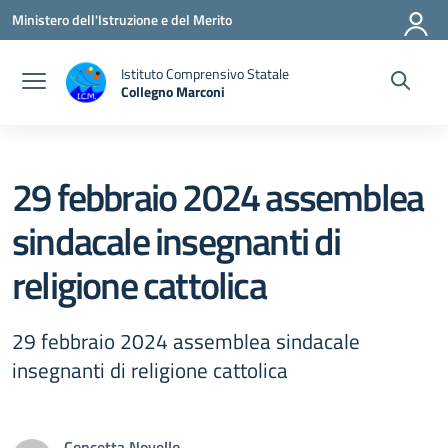
Vai ai contenuti
Vai al menu di navigazione
Vai al footer
Ministero dell'Istruzione e del Merito
Istituto Comprensivo Statale
Collegno Marconi
29 febbraio 2024 assemblea
sindacale insegnanti di
religione cattolica
29 febbraio 2024 assemblea sindacale
insegnanti di religione cattolica
Concetta Novello